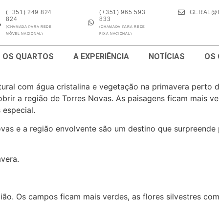
(+351) 249 824
(+351) 965 593
GERAL@
824
833
(CHAMADA PARA REDE
(CHAMADA PARA REDE
MÓVEL NACIONAL)
FIXA NACIONAL)
OS QUARTOS
A EXPERIÊNCIA
NOTÍCIAS
OS
rir a região de Torres Novas. As paisagens ficam mais ver
 especial.
ovas e a região envolvente são um destino que surpreende 
avera.
o. Os campos ficam mais verdes, as flores silvestres com