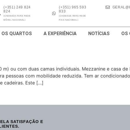
(+351) 249 824
(+351) 965 593
GERAL@
824
833
(CHAMADA PARA REDE
(CHAMADA PARA REDE
MÓVEL NACIONAL)
FIXA NACIONAL)
OS QUARTOS
A EXPERIÊNCIA
NOTÍCIAS
OS
0 m) ou com duas camas individuais. Mezzanine e casa de
ra pessoas com mobilidade reduzida. Tem ar condicionado,
 cadeiras. Este […]
ELA SATISFAÇÃO E
LIENTES.