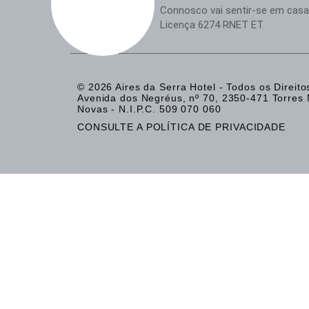
Connosco vai sentir-se em casa
Licença 6274 RNET ET
© 2026 Aires da Serra Hotel - Todos os Direit
Avenida dos Negréus, nº 70, 2350-471 Torres N
Novas - N.I.P.C. 509 070 060​
CONSULTE A POLÍTICA DE PRIVACIDADE