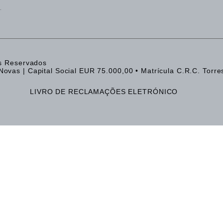
.
os Reservados
ovas | Capital Social EUR 75.000,00 • Matrícula C.R.C. Torre
LIVRO DE RECLAMAÇÕES ELETRÓNICO