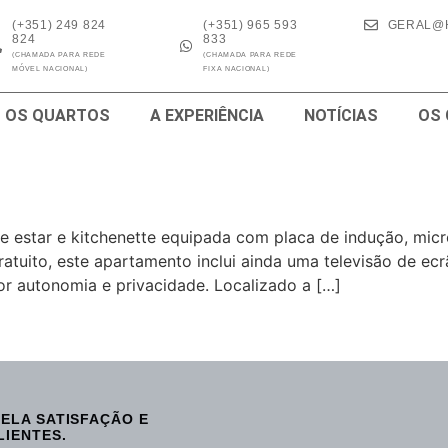
(+351) 249 824
(+351) 965 593
GERAL@
824
833
(CHAMADA PARA REDE
(CHAMADA PARA REDE
MÓVEL NACIONAL)
FIXA NACIONAL)
OS QUARTOS
A EXPERIÊNCIA
NOTÍCIAS
OS
estar e kitchenette equipada com placa de indução, micro-o
atuito, este apartamento inclui ainda uma televisão de ecr
r autonomia e privacidade. Localizado a […]
ELA SATISFAÇÃO E
LIENTES.