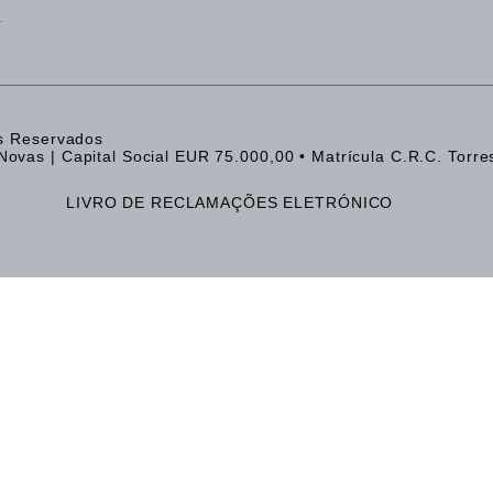
.
os Reservados
ovas | Capital Social EUR 75.000,00 • Matrícula C.R.C. Torre
LIVRO DE RECLAMAÇÕES ELETRÓNICO