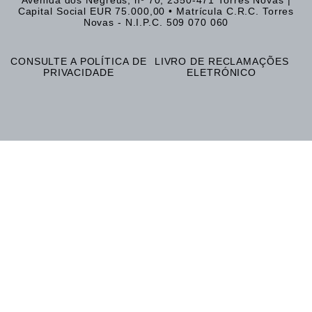
Capital Social EUR 75.000,00 • Matrícula C.R.C. Torres
Novas - N.I.P.C. 509 070 060​
CONSULTE A POLÍTICA DE
LIVRO DE RECLAMAÇÕES
PRIVACIDADE
ELETRÓNICO