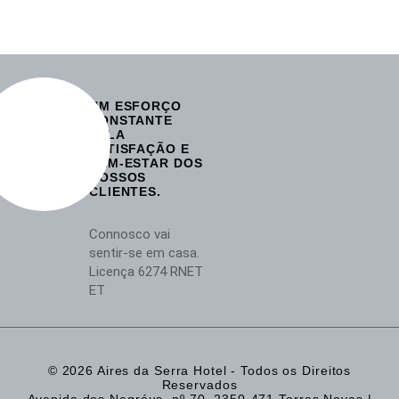
UM ESFORÇO
CONSTANTE
PELA
SATISFAÇÃO E
BEM-ESTAR DOS
NOSSOS
CLIENTES.
Connosco vai
sentir-se em casa.
Licença 6274 RNET
ET
© 2026 Aires da Serra Hotel - Todos os Direitos
Reservados
Avenida dos Negréus, nº 70, 2350-471 Torres Novas |