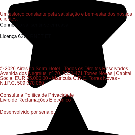
Um esforço constante pela satisfação e bem-estar dos nossos
clientes.
Connosco vai sentir-se em casa.
Licença 6274 RNET ET
© 2026 Aires da Serra Hotel - Todos os Direitos Reservados
Avenida dos Negréus, nº 70, 2350-471 Torres Novas | Capital
Social EUR 75.000,00 • Matrícula C.R.C. Torres Novas -
N.I.P.C. 509 070 060​
Consulte a Política de Privacidade
Livro de Reclamações Eletrónico
Desenvolvido por
sena.pt