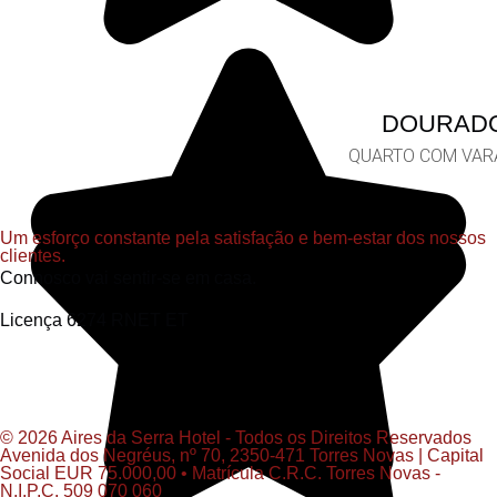
DOURAD
QUARTO COM VAR
Um esforço constante pela satisfação e bem-estar dos nossos
clientes.
Connosco vai sentir-se em casa.
Licença 6274 RNET ET
© 2026 Aires da Serra Hotel - Todos os Direitos Reservados
Avenida dos Negréus, nº 70, 2350-471 Torres Novas | Capital
Social EUR 75.000,00 • Matrícula C.R.C. Torres Novas -
N.I.P.C. 509 070 060​