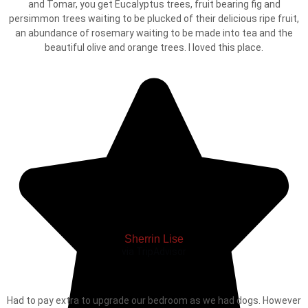
and Tomar, you get Eucalyptus trees, fruit bearing fig and
persimmon trees waiting to be plucked of their delicious ripe fruit,
an abundance of rosemary waiting to be made into tea and the
beautiful olive and orange trees. I loved this place.
Sherrin Lise
via TripAdvisor
Had to pay extra to upgrade our bedroom as we had dogs. However